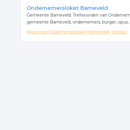
Wilt u meer weten over verzorgingstehuis in de r
Ondernemersloket Barneveld
weten te komen of hoe u contact kunt opnemen. De
Gemeente Barneveld. Trefwoorden van Ondernemers
Barneveld.
gemeente Barneveld, ondernemers, burger, opus, 
Meer bedrijven in Barnevel
Meer over Ondernemersloket Barneveld
contact
Wij vonden meer informatie over openbaar. De vol
openbare voorzieningen
verzorgingstehuis
.