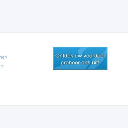
men
en
gratis lid worden