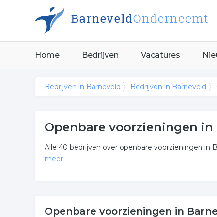
Home
Bedrijven
Vacatures
Nie
Bedrijven in Barneveld
Bedrijven in Barneveld
Openbare voorzieningen in
Alle 40 bedrijven over openbare voorzieningen in Ba
meer
Meer over openbare voorzi
In onderstaande lijst zijn alle verzorgingstehuis 
Openbare voorzieningen in Barn
u opzoek bent?