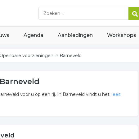
uws
Agenda
Aanbiedingen
Workshops
Openbare voorzieningen in Barneveld
 Barneveld
rneveld voor u op een rij. In Barneveld vindt u het!
lees
eningen
in Barneveld weergegeven. Niet het bedrijf gevonden waarnaar
eveld