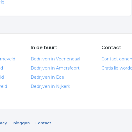
eld
In de buurt
Contact
rneveld
Bedrijven in Veenendaal
Contact opne
ld
Bedrijven in Amersfoort
Gratis lid word
ld
Bedrijven in Ede
veld
Bedrijven in Nijkerk
vacy
Inloggen
Contact