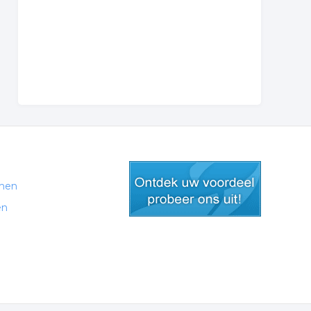
men
en
gratis lid worden