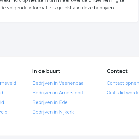
neveld? Klik op het item om meer over de onderneming te
 volgende informatie is gelinkt aan deze bedrijven.
In de buurt
Contact
rneveld
Bedrijven in Veenendaal
Contact opne
ld
Bedrijven in Amersfoort
Gratis lid word
ld
Bedrijven in Ede
veld
Bedrijven in Nijkerk