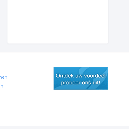
men
en
gratis lid worden