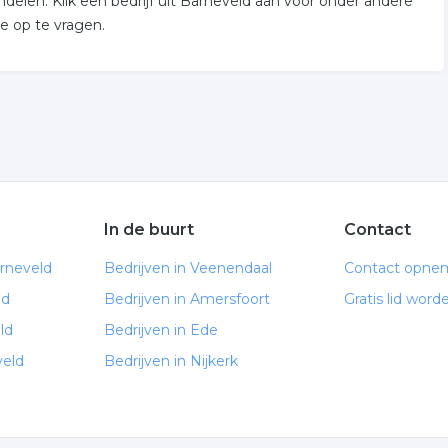
delen. Klik een bedrijf uit Barneveld aan voor onder andere
e op te vragen.
In de buurt
Contact
rneveld
Bedrijven in Veenendaal
Contact opne
ld
Bedrijven in Amersfoort
Gratis lid word
ld
Bedrijven in Ede
veld
Bedrijven in Nijkerk